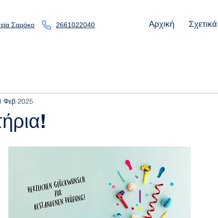
Αρχική
Σχετικά
εία Σαρόκο
2661022040
8 Φεβ 2025
ήρια!