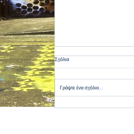
Σχόλια
Καλό Πάσχα!
Γράψτε ένα σχόλιο...