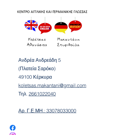
ΚΕΝΤΡΟ ΑΓΓΛΙΚΗΣ ΚΑΙ ΓΕΡΜΑΝΙΚΗΣ ΓΛΩΣΣΑΣ
Κολέτσας
Μακαντάνη
Αθανάσιος
Σπυριδούλα
Ανδρέα Ανδρεάδη 5
(Πλατεία Σαρόκο)
49100 Κέρκυρα
koletsas.makantani@gmail.com
Τηλ.
2661022040
Αρ. Γ.Ε.ΜΗ.: 33078033000