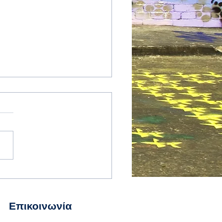
γή ώρας - Spring
ard or Fall back?
Επικοινωνία