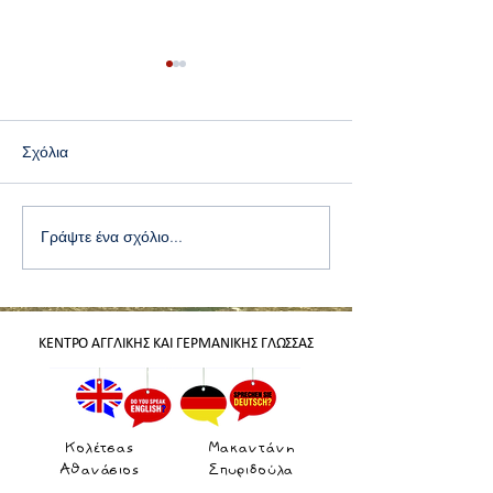
Σχόλια
Γράψτε ένα σχόλιο...
Season 2026 in Corfu is
Αλλαγή ώρας - 
loading ...
forward or Fall
ΚΕΝΤΡΟ ΑΓΓΛΙΚΗΣ ΚΑΙ ΓΕΡΜΑΝΙΚΗΣ ΓΛΩΣΣΑΣ
Κολέτσας
Μακαντάνη
Αθανάσιος
Σπυριδούλα